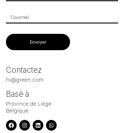
Courriel
Envoyer
Contactez
hi@green.com
Basé à
Province de Liège
Belgique
F
I
L
W
a
n
i
h
c
s
n
a